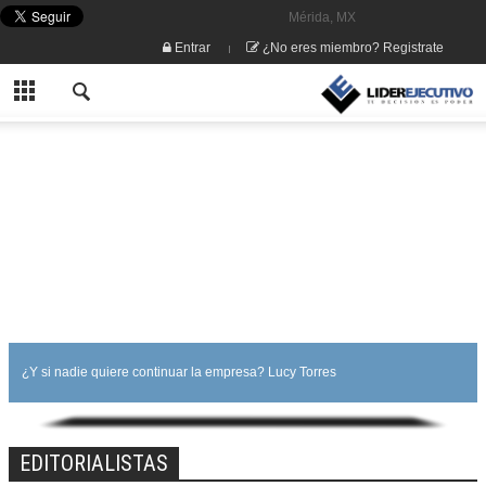
Mérida, MX
Entrar
¿No eres miembro? Registrate
¿Y si nadie quiere continuar la empresa? Lucy Torres
EDITORIALISTAS