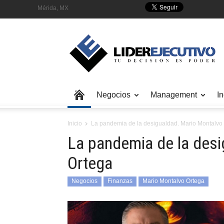
Mérida, MX
Negocios
Management
In
Inicio
La pandemia de la desigualdad. Mario Montalvo
La pandemia de la des
Ortega
Negocios
Finanzas
Mario Montalvo Ortega