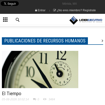
Mérida, MX
Entrar
¿No eres miembro? Registrate
PUBLICACIONES DE RECURSOS HUMANOS
El Tiempo
05-08-2026 10:02:14
0
3484