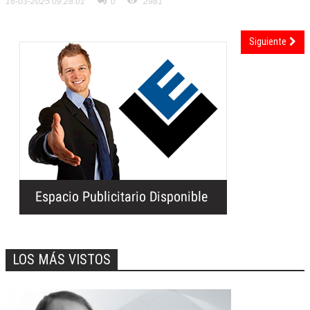
16-03-2025 09:28:01
0
2981
Siguiente
LOS MÁS VISTOS