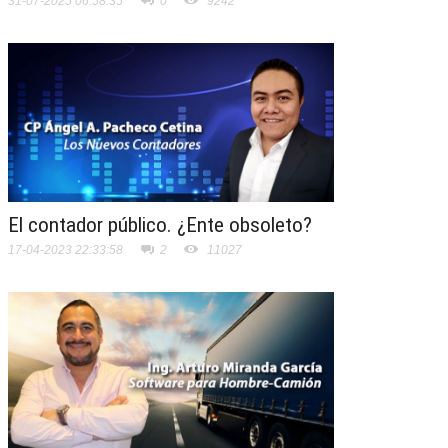
31-07-2025 06:58:35
0
9242
El contador público. ¿Ente obsoleto?
17-04-2023 22:33:58
2
11027