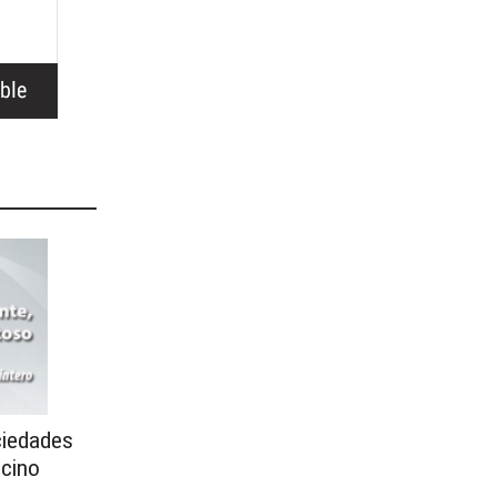
ciedades
ncino