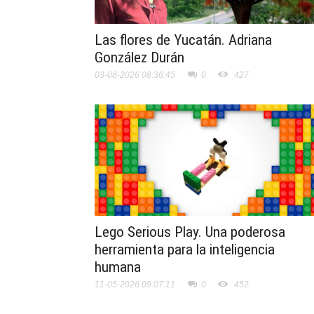
Las flores de Yucatán. Adriana
González Durán
03-08-2026 08:36:45
0
427
Lego Serious Play. Una poderosa
herramienta para la inteligencia
humana
11-05-2026 09:07:11
0
452