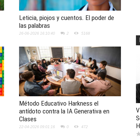
Leticia, piojos y cuentos. El poder de
las palabras
26-06-2026 16:10:40
2
5168
Método Educativo Harkness el
V
antídoto contra la IA Generativa en
S
Clases
H
22-04-2026 09:01:16
0
472