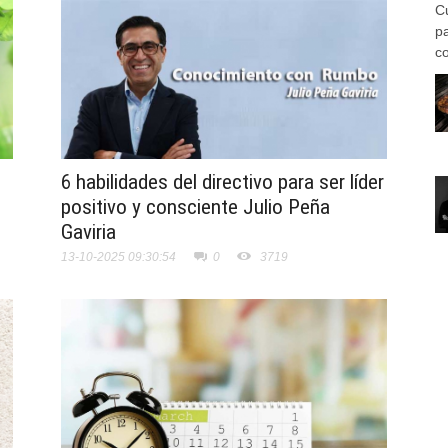
C
p
co
6 habilidades del directivo para ser líder
positivo y consciente Julio Peña
Gaviria
13-10-2025 09:30:54
0
3719