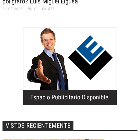
polígrafo? Luis Miguel Elguea
01-07-2026
0
471
VISTOS RECIENTEMENTE