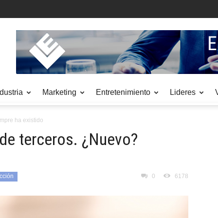
dustria
Marketing
Entretenimiento
Lideres
mpre ha existido
de terceros. ¿Nuevo?
cción
0
6178