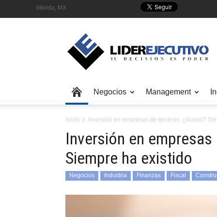
Mérida, MX
Negocios
Management
In
Inicio
Inversión en empresas de terceros. ¿Nuevo? Sie
Inversión en empresas 
Siempre ha existido
Negocios
Industria
Finanzas
Fiscal
Constru