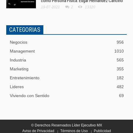
como Persona Física. Edgar Hernández Cancino
19-07-2021
2
13320
CATEGORIAS
Negocios
956
Management
1010
Industria
565
Marketing
355
Entretenimiento
182
Lideres
482
Viviendo con Sentido
69
© Derechos Reservados Líder Ejecutivo MX
Aviso de Privacidad
Términos de Uso
Publicidad