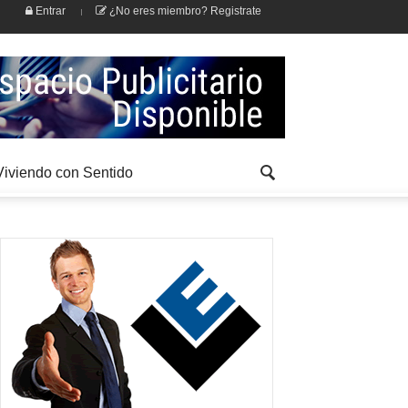
Entrar
¿No eres miembro? Registrate
Viviendo con Sentido