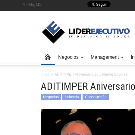
Mérida, MX
Negocios
Management
In
Inicio
ADITIMPER Aniversario 28 y Nueva Sucursal
ADITIMPER Aniversario
Negocios
Industria
Construcción