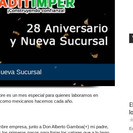
Nueva Sucursal
embre es un mes especial para quienes laboramos en
e como mexicanos hacemos cada año.
E
l
mbre empresa, junto a Don Alberto Gamboa(+) mi padre,
E
los primeros pasos para forjar los valores que a lo largo