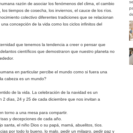
s
 humana razón de asociar los fenómenos del clima, el cambio
pa
, los tiempos de cosecha, los inviernos, el cauce de los ríos.
d
ocimiento colectivo diferentes tradiciones que se relacionan
na concepción de la vida como los ciclos infinitos del
 eternidad que tenemos la tendencia a creer o pensar que
adelantos científicos que demostraron que nuestro planeta no
rededor.
humana en particular percibe el mundo como si fuera una
ada cabeza es un mundo?
tido de la vida. La celebración de la navidad es un
n 2 días, 24 y 25 de cada diciembre que nos invitan a
 en torno a una mesa para compartir.
risas y decepciones de cada año.
ajo santa, el niño Dios o su papá, mamá, abuelitos, tíos.
cias por todo lo bueno, lo malo, pedir un milagro, pedir paz y