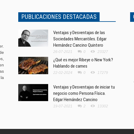
PUBLICACIONES DESTACADAS
Ventajas y Desventajas de las
Sociedades Mercantiles. Edgar
Hernández Cancino Quintero
r.
26-07-2021
0
23327
de
s,
¿Qué es mejor Ribeye o New York?
en
Hablando de carnes
as
22-02-2024
0
17279
la
Ventajas y Desventajas de iniciar tu
negocio como Persona Física.
Edgar Hernández Cancino
19-07-2021
2
13302