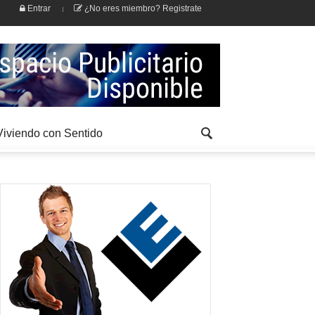
Entrar
¿No eres miembro? Registrate
Viviendo con Sentido