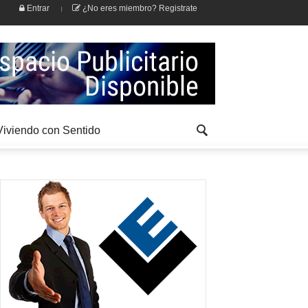
Entrar
¿No eres miembro? Registrate
Viviendo con Sentido