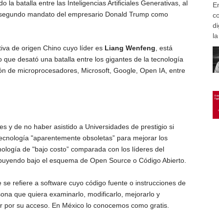
la batalla entre las Inteligencias Artificiales Generativas, al
E
el segundo mandato del empresario Donald Trump como
c
di
l
tiva de origen Chino cuyo líder es
Liang Wenfeng
, está
o que desató una batalla entre los gigantes de la tecnología
ón de microprocesadores, Microsoft, Google, Open IA, entre
es y de no haber asistido a Universidades de prestigio si
tecnología "aparentemente obsoletas” para mejorar los
nología de "bajo costo” comparada con los líderes del
ribuyendo bajo el esquema de Open Source o Código Abierto.
 se refiere a software cuyo código fuente o instrucciones de
ona que quiera examinarlo, modificarlo, mejorarlo y
agar por su acceso. En México lo conocemos como gratis.