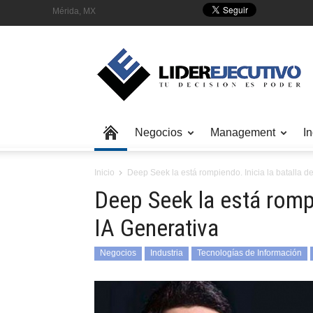
Mérida, MX
Negocios
Management
In
Inicio
Deep Seek la está rompiendo. Inicia la batalla de
Deep Seek la está rompie
IA Generativa
Negocios
Industria
Tecnologías de Información