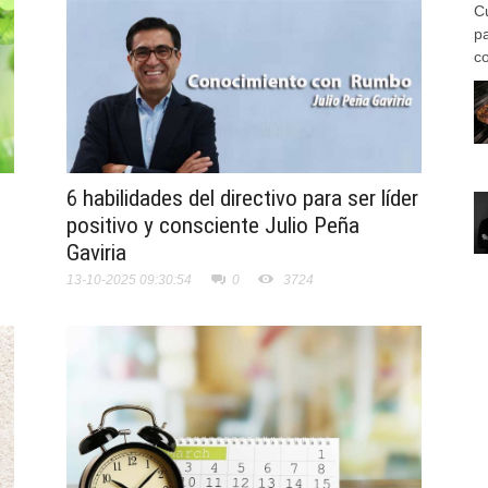
C
p
co
6 habilidades del directivo para ser líder
positivo y consciente Julio Peña
Gaviria
13-10-2025 09:30:54
0
3724