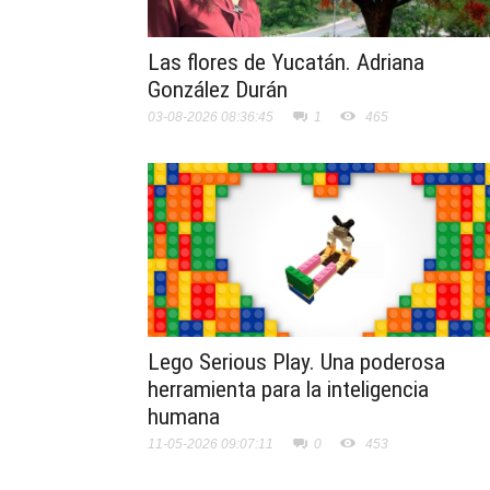
Las flores de Yucatán. Adriana
González Durán
03-08-2026 08:36:45
1
465
Lego Serious Play. Una poderosa
herramienta para la inteligencia
humana
11-05-2026 09:07:11
0
453