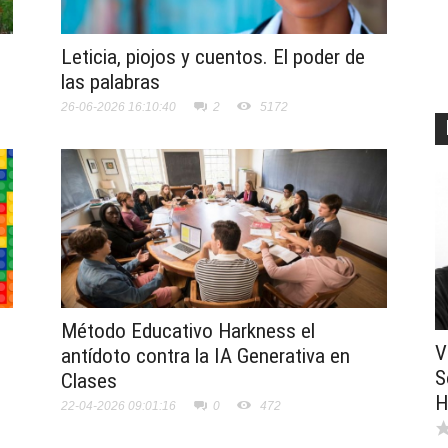
Leticia, piojos y cuentos. El poder de
las palabras
26-06-2026 16:10:40
2
5172
Método Educativo Harkness el
V
antídoto contra la IA Generativa en
S
Clases
H
22-04-2026 09:01:16
0
472