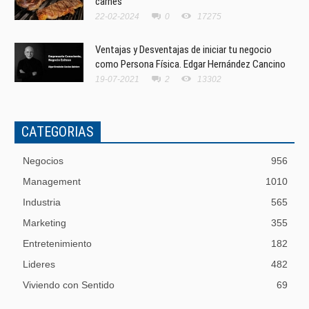
carnes
22-02-2024
0
17275
Ventajas y Desventajas de iniciar tu negocio
como Persona Física. Edgar Hernández Cancino
19-07-2021
2
13302
CATEGORIAS
Negocios
956
Management
1010
Industria
565
Marketing
355
Entretenimiento
182
Lideres
482
Viviendo con Sentido
69