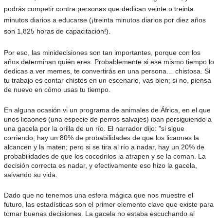
podrás competir contra personas que dedican veinte o treinta
minutos diarios a educarse (¡treinta minutos diarios por diez años
son 1,825 horas de capacitación!).
Por eso, las minidecisiones son tan importantes, porque con los
años determinan quién eres. Probablemente si ese mismo tiempo lo
dedicas a ver memes, te convertirás en una persona… chistosa. Si
tu trabajo es contar chistes en un escenario, vas bien; si no, piensa
de nuevo en cómo usas tu tiempo.
En alguna ocasión vi un programa de animales de África, en el que
unos licaones (una especie de perros salvajes) iban persiguiendo a
una gacela por la orilla de un río. El narrador dijo: "si sigue
corriendo, hay un 80% de probabilidades de que los licaones la
alcancen y la maten; pero si se tira al río a nadar, hay un 20% de
probabilidades de que los cocodrilos la atrapen y se la coman. La
decisión correcta es nadar, y efectivamente eso hizo la gacela,
salvando su vida.
Dado que no tenemos una esfera mágica que nos muestre el
futuro, las estadísticas son el primer elemento clave que existe para
tomar buenas decisiones. La gacela no estaba escuchando al