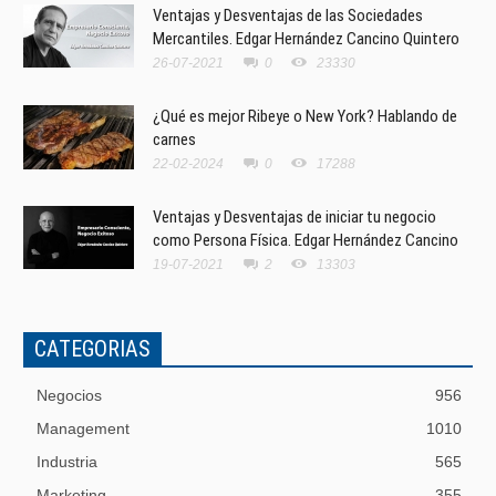
Ventajas y Desventajas de las Sociedades
Mercantiles. Edgar Hernández Cancino Quintero
26-07-2021
0
23330
¿Qué es mejor Ribeye o New York? Hablando de
carnes
22-02-2024
0
17288
Ventajas y Desventajas de iniciar tu negocio
como Persona Física. Edgar Hernández Cancino
19-07-2021
2
13303
CATEGORIAS
Negocios
956
Management
1010
Industria
565
Marketing
355