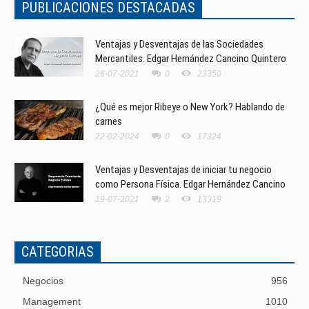
PUBLICACIONES DESTACADAS
Ventajas y Desventajas de las Sociedades
Mercantiles. Edgar Hernández Cancino Quintero
26-07-2021
0
23350
¿Qué es mejor Ribeye o New York? Hablando de
carnes
22-02-2024
0
17324
Ventajas y Desventajas de iniciar tu negocio
como Persona Física. Edgar Hernández Cancino
19-07-2021
2
13319
CATEGORIAS
Negocios
956
Management
1010