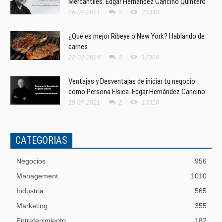
Mercantiles. Edgar Hernández Cancino Quintero
26-07-2021
0
23343
¿Qué es mejor Ribeye o New York? Hablando de
carnes
22-02-2024
0
17308
Ventajas y Desventajas de iniciar tu negocio
como Persona Física. Edgar Hernández Cancino
19-07-2021
2
13316
CATEGORIAS
Negocios
956
Management
1010
Industria
565
Marketing
355
Entretenimiento
182