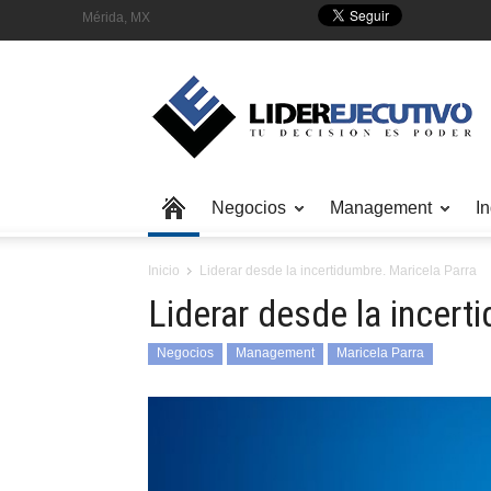
Mérida, MX
Negocios
Management
In
Inicio
Liderar desde la incertidumbre. Maricela Parra
Liderar desde la incert
Negocios
Management
Maricela Parra