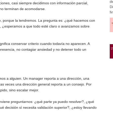
d
ciones, casi siempre decidimos con información parcial,
Di
 no terminan de acomodarse.
fi
re, porque la tendremos. La pregunta es: ¿qué hacemos con
r?, ¿esperamos a que todo esté claro o avanzamos sobre
ignifica conservar criterio cuando todavía no aparecen. A
presencia, no contagiar ansiedad y no detener todo un
amos a alguien. Un manager reporta a una dirección, una
has veces una dirección general reporta a un consejo. Por
ido, sino escalar mejor.
conviene preguntarnos: ¿qué parte ya puedo resolver?, ¿qué
qué decisión sí necesita validación superior?, ¿estoy llevando