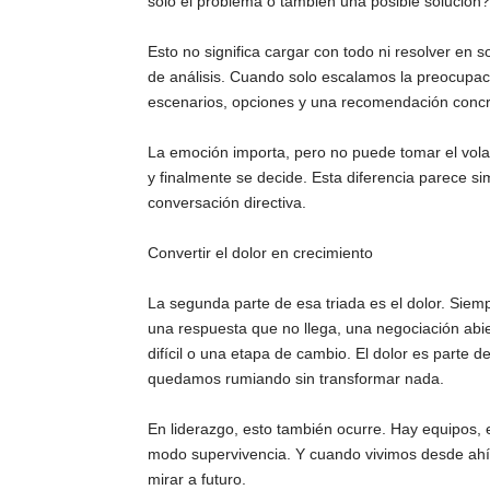
solo el problema o también una posible solución?
Esto no significa cargar con todo ni resolver en s
de análisis. Cuando solo escalamos la preocupa
escenarios, opciones y una recomendación concr
La emoción importa, pero no puede tomar el vola
y finalmente se decide. Esta diferencia parece s
conversación directiva.
Convertir el dolor en crecimiento
La segunda parte de esa triada es el dolor. Sie
una respuesta que no llega, una negociación abi
difícil o una etapa de cambio. El dolor es parte 
quedamos rumiando sin transformar nada.
En liderazgo, esto también ocurre. Hay equipo
modo supervivencia. Y cuando vivimos desde ahí,
mirar a futuro.