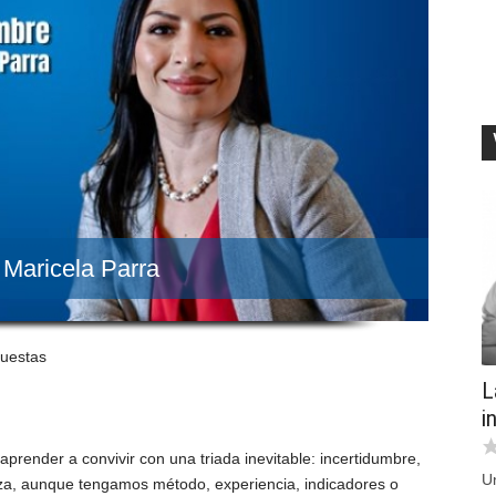
 Maricela Parra
puestas
L
i
prender a convivir con una triada inevitable: incertidumbre,
U
eza, aunque tengamos método, experiencia, indicadores o