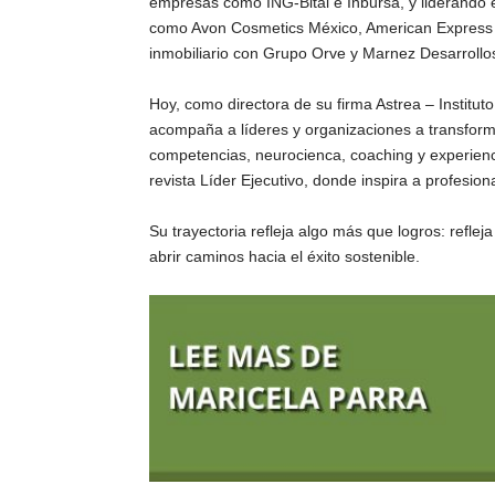
empresas como ING-Bital e Inbursa, y liderando e
como Avon Cosmetics México, American Express M
inmobiliario con Grupo Orve y Marnez Desarrollo
Hoy, como directora de su firma Astrea – Institut
acompaña a líderes y organizaciones a transform
competencias, neurocienca, coaching y experienc
revista Líder Ejecutivo, donde inspira a profesion
Su trayectoria refleja algo más que logros: reflej
abrir caminos hacia el éxito sostenible.