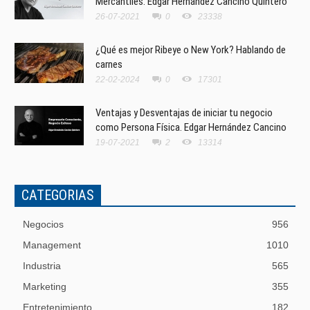
Mercantiles. Edgar Hernández Cancino Quintero
26-07-2021
0
23338
¿Qué es mejor Ribeye o New York? Hablando de
carnes
22-02-2024
0
17301
Ventajas y Desventajas de iniciar tu negocio
como Persona Física. Edgar Hernández Cancino
19-07-2021
2
13314
CATEGORIAS
Negocios
956
Management
1010
Industria
565
Marketing
355
Entretenimiento
182