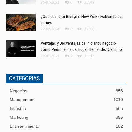
26-07-2021
0
23342
¿Qué es mejor Ribeye o New York? Hablando de
carnes
22-02-2024
0
17308
Ventajas y Desventajas de iniciar tu negocio
como Persona Física. Edgar Hernández Cancino
19-07-2021
2
13316
CATEGORIAS
Negocios
956
Management
1010
Industria
565
Marketing
355
Entretenimiento
182