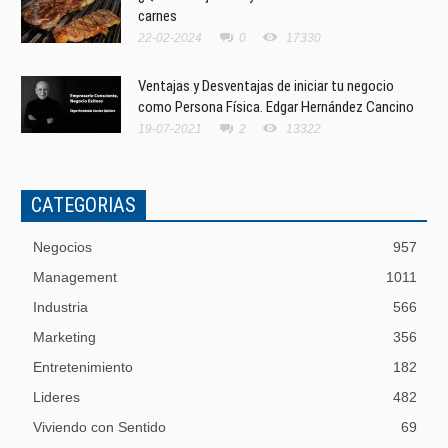
carnes
22-02-2024
0
17330
Ventajas y Desventajas de iniciar tu negocio
como Persona Física. Edgar Hernández Cancino
19-07-2021
2
13322
CATEGORIAS
Negocios
957
Management
1011
Industria
566
Marketing
356
Entretenimiento
182
Lideres
482
Viviendo con Sentido
69