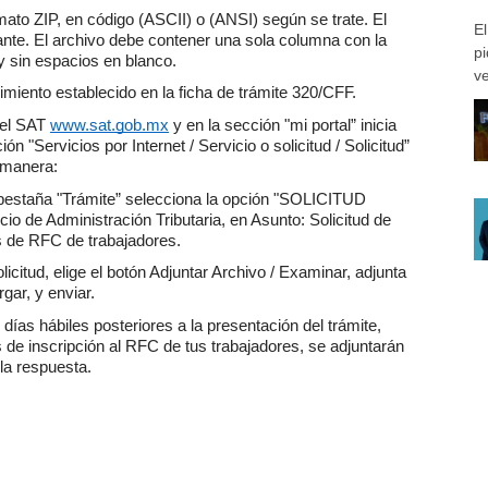
to ZIP, en código (ASCII) o (ANSI) según se trate. El 
El
ante. El archivo debe contener una sola columna con la 
pi
y sin espacios en blanco.
ve
miento establecido en la ficha de trámite 320/CFF. 
del SAT 
www.sat.gob.mx
 y en la sección "mi portal” inicia 
 "Servicios por Internet / Servicio o solicitud / Solicitud” 
e manera:
a pestaña "Trámite” selecciona la opción "SOLICITUD 
e Administración Tributaria, en Asunto: Solicitud de 
s de RFC de trabajadores. 
icitud, elige el botón Adjuntar Archivo / Examinar, adjunta 
gar, y enviar.
ías hábiles posteriores a la presentación del trámite, 
s de inscripción al RFC de tus trabajadores, se adjuntarán 
la respuesta.