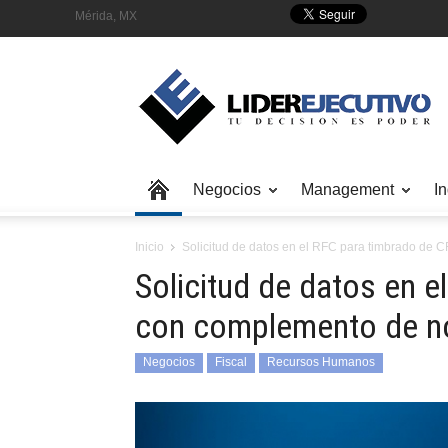
Mérida, MX
Negocios
Management
In
Inicio
Solicitud de datos en el RFC para timbrado de
Solicitud de datos en 
con complemento de n
Negocios
Fiscal
Recursos Humanos