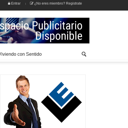
Entrar
¿No eres miembro? Registrate
Viviendo con Sentido