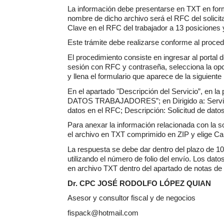
La información debe presentarse en TXT en forma
nombre de dicho archivo será el RFC del solicit
Clave en el RFC del trabajador a 13 posiciones 
Este trámite debe realizarse conforme al procedi
El procedimiento consiste en ingresar al portal 
sesión con RFC y contraseña, selecciona la opción
y llena el formulario que aparece de la siguient
En el apartado "Descripción del Servicio”, en l
DATOS TRABAJADORES”; en Dirigido a: Servicio d
datos en el RFC; Descripción: Solicitud de dato
Para anexar la información relacionada con la sol
el archivo en TXT comprimido en ZIP y elige Car
La respuesta se debe dar dentro del plazo de 10 d
utilizando el número de folio del envío. Los dato
en archivo TXT dentro del apartado de notas de 
Dr. CPC JOSÉ RODOLFO LÓPEZ QUIAN
Asesor y consultor fiscal y de negocios
fispack@hotmail.com