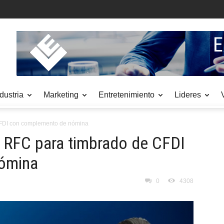
dustria
Marketing
Entretenimiento
Lideres
 CFDI con complemento de nómina
el RFC para timbrado de CFDI
ómina
0
4308