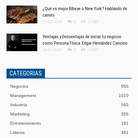
¿Qué es mejor Ribeye o New York? Hablando de
carnes
22-02-2024
0
17265
Ventajas y Desventajas de iniciar tu negocio
como Persona Física. Edgar Hernández Cancino
19-07-2021
2
13295
CATEGORIAS
Negocios
955
Management
1010
Industria
565
Marketing
355
Entretenimiento
181
Lideres
481