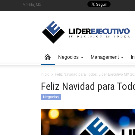
Mérida, MX
Negocios
Management
In
Inicio
Feliz Navidad para Todos. Lider Ejecutivo MX 2
Feliz Navidad para Tod
Negocios