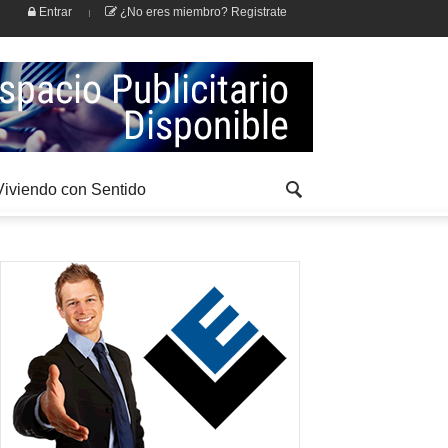
Entrar
¿No eres miembro? Registrate
Viviendo con Sentido