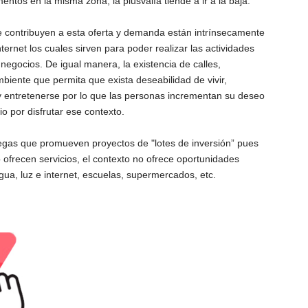
tos en la misma zona, la plusvalía tiende a ir a la baja.
ue contribuyen a esta oferta y demanda están intrínsecamente
ternet los cuales sirven para poder realizar las actividades
e negocios. De igual manera, la existencia de calles,
mbiente que permita que exista deseabilidad de vivir,
r y entretenerse por lo que las personas incrementan su deseo
o por disfrutar ese contexto.
legas que promueven proyectos de "lotes de inversión” pues
o ofrecen servicios, el contexto no ofrece oportunidades
gua, luz e internet, escuelas, supermercados, etc.