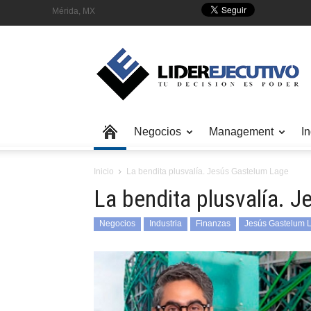
Mérida, MX
Negocios
Management
In
Inicio
La bendita plusvalía. Jesús Gastelum Lage
La bendita plusvalía. 
Negocios
Industria
Finanzas
Jesús Gastelum 