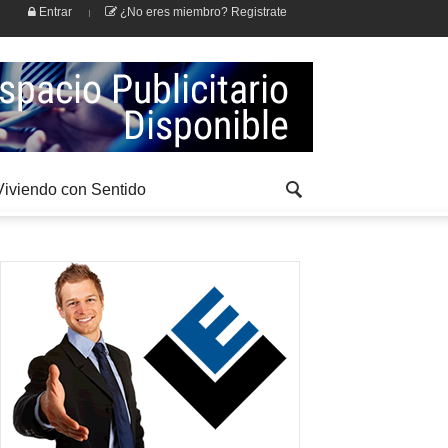
Entrar
¿No eres miembro? Registrate
Viviendo con Sentido