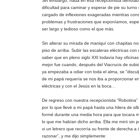
Sin embargo, nada en esa recepcionista denotaba
dificultad para caminar y esperar de pie su turno
cargado de inflexiones exageradas mientras consu
problemas y frustraciones que exponíamos, esper
ser largo y tedioso como el que más.
Sin alterar su mirada de maniquí con chapitas n
piso de arriba. Subir las escaleras eléctricas c
saber que en pleno siglo XXI todavía hay oficina
mejor fue cuando, después del Viacrucis de subid
ya empezaba a odiar con toda el alma, se "disculp
de mi papá requería se nos iba a proporcionar en
eléctricas y con el Jesús en la boca…
De regreso con nuestra recepcionista "Robotina” n
por lo que llevé a mi papá hasta una hilera de s
formé durante una media hora para que tocara mi 
lo que me habían dicho arriba. Ella me miró sin p
vi un letrero que recorría su frente de derecha a 
razonar”, y me dijo simplemente: