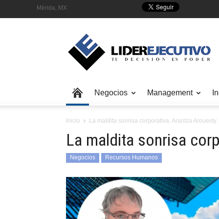
Mérida, MX
Negocios
Management
In
Inicio
La maldita sonrisa corporativa. Arantza Arouesty
La maldita sonrisa corp
Negocios
Recursos Humanos