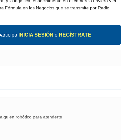
era, y la logística, especialmente en el comercio naviero y el
ama Fórmula en los Negocios que se transmite por Radio
articipa
INICIA SESIÓN
o
REGÍSTRATE
alguien robótico para atenderte