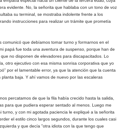
 empatía especial hacia un cliente de la tercera edad, cuya
 era evidente. No, la señorita que hablaba con un tono de voz
ltaba su terminal, se mostraba indolente frente a los
ando instrucciones para realizar un trámite que prometía
os comunicó que debíamos tomar turno y formarnos en el
on mi papá fue toda una aventura de suspenso, porque han de
s que no disponen de elevadores para discapacitados. Lo
a, otro ejecutivo con esa misma sonrisa corporativa que yo
ó” por el lamentable error, ya que la atención que la cuenta
 planta baja. Y ahí vamos de nuevo por las escaleras
os percatamos de que la fila había crecido hasta la salida,
illas para que pudiera esperar sentado al menos. Luego me
turno, y con mi agotada paciencia le expliqué a la señorita
erder el estilo cinco largos segundos, durante los cuales casi
izquierda y que decía "otra idiota con la que tengo que