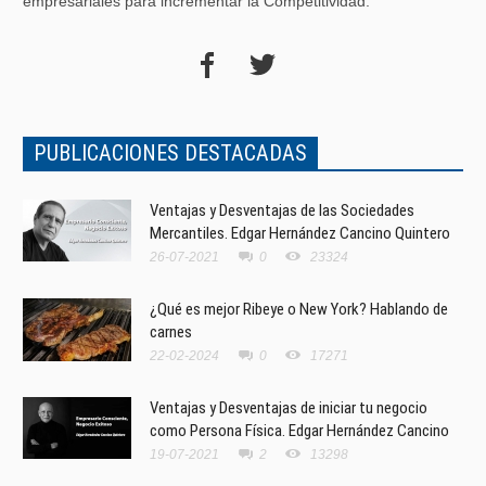
empresariales para incrementar la Competitividad.
PUBLICACIONES DESTACADAS
Ventajas y Desventajas de las Sociedades
Mercantiles. Edgar Hernández Cancino Quintero
26-07-2021
0
23324
¿Qué es mejor Ribeye o New York? Hablando de
carnes
22-02-2024
0
17271
Ventajas y Desventajas de iniciar tu negocio
como Persona Física. Edgar Hernández Cancino
19-07-2021
2
13298