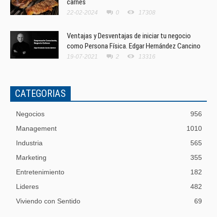
carnes
22-02-2024
0
17308
Ventajas y Desventajas de iniciar tu negocio
como Persona Física. Edgar Hernández Cancino
19-07-2021
2
13316
CATEGORIAS
Negocios
956
Management
1010
Industria
565
Marketing
355
Entretenimiento
182
Lideres
482
Viviendo con Sentido
69