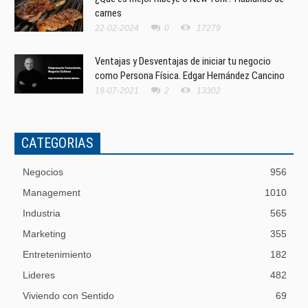
carnes
22-02-2024
0
17279
Ventajas y Desventajas de iniciar tu negocio
como Persona Física. Edgar Hernández Cancino
19-07-2021
2
13302
CATEGORIAS
Negocios
956
Management
1010
Industria
565
Marketing
355
Entretenimiento
182
Lideres
482
Viviendo con Sentido
69