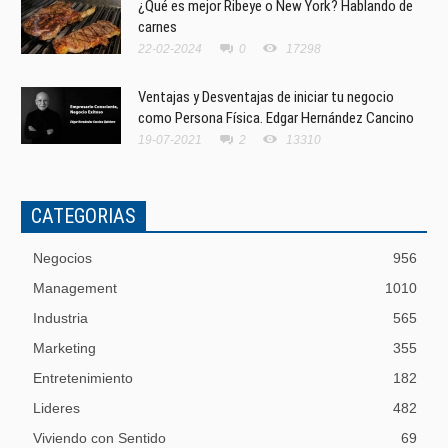
¿Qué es mejor Ribeye o New York? Hablando de
carnes
22-02-2024
0
17298
Ventajas y Desventajas de iniciar tu negocio
como Persona Física. Edgar Hernández Cancino
19-07-2021
2
13310
CATEGORIAS
Negocios
956
Management
1010
Industria
565
Marketing
355
Entretenimiento
182
Lideres
482
Viviendo con Sentido
69