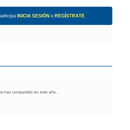
articipa
INICIA SESIÓN
o
REGÍSTRATE
os has compartido en este año...