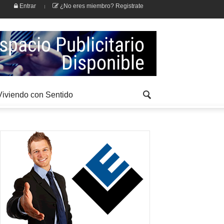
Entrar
¿No eres miembro? Registrate
Viviendo con Sentido