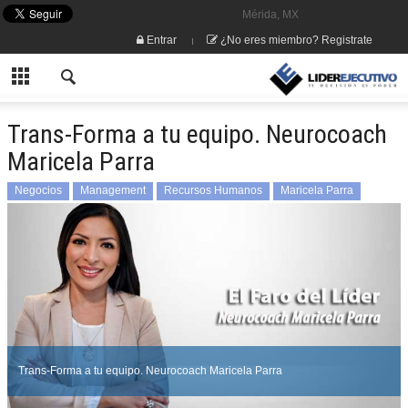
Mérida, MX
Entrar
¿No eres miembro? Registrate
Trans-Forma a tu equipo. Neurocoach
Maricela Parra
Negocios
Management
Recursos Humanos
Maricela Parra
Trans-Forma a tu equipo. Neurocoach Maricela Parra