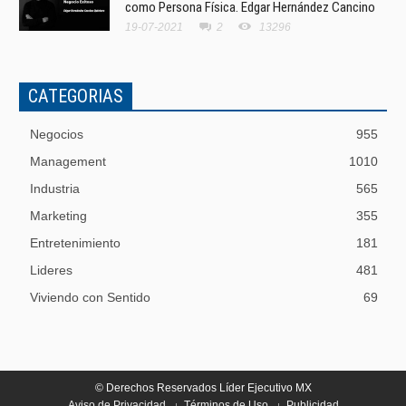
como Persona Física. Edgar Hernández Cancino
19-07-2021
2
13296
CATEGORIAS
Negocios
955
Management
1010
Industria
565
Marketing
355
Entretenimiento
181
Lideres
481
Viviendo con Sentido
69
© Derechos Reservados Líder Ejecutivo MX
Aviso de Privacidad
Términos de Uso
Publicidad