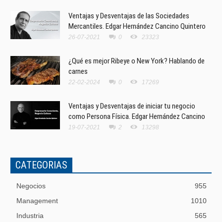
Ventajas y Desventajas de las Sociedades
Mercantiles. Edgar Hernández Cancino Quintero
26-07-2021
0
23323
¿Qué es mejor Ribeye o New York? Hablando de
carnes
22-02-2024
0
17269
Ventajas y Desventajas de iniciar tu negocio
como Persona Física. Edgar Hernández Cancino
19-07-2021
2
13298
CATEGORIAS
Negocios
955
Management
1010
Industria
565