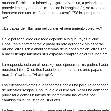
muñeca Barbie en la infancia y jugaron a vestirla, a peinarla, a
ponerle lentes y que en el mundo de la imaginación, se trataba de
fantasear con una "muñeca mujer exitosa”. "Sé lo que quieras
ser”.
¿Es capaz de influir una película en el pensamiento colectivo?
En lo personal creo que todo depende a lo que vayas al cine.
Unos van a entretenerse y pasar un rato agradable sin esperar
mucho, otros irán a analizar teorías de la conspiración, otros irán
a hacer tiempo mientras sus esposas compran en el el super, etc.
La respuesta está en el liderazgo que ejercemos los padres hacia
nuestros hijos. O los tíos hacia los sobrinos, si no eres papá o
mamá. Y se llama "El ejemplo”.
Los cuestionamientos que tengamos hacia una película dependen
de nuestros sesgos. Uno ve lo que quiere ver. Yo vI una campaña
publicitaria como un intento de incrementar las ventas por
cambios en la Industria del JugueteI
La forma en la que los guionistas resuelven la trama obedece más