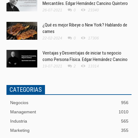
Mercantiles. Edgar Hernández Cancino Quintero
26-07-2021
0
23340
¿Qué es mejor Ribeye o New York? Hablando de
carnes
22-02-2024
0
17306
Ventajas y Desventajas de iniciar tu negocio
como Persona Física. Edgar Hernández Cancino
19-07-2021
2
13314
CATEGORIAS
Negocios
956
Management
1010
Industria
565
Marketing
355