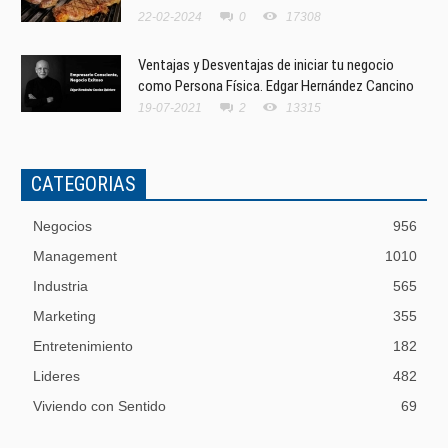
22-02-2024
0
17308
Ventajas y Desventajas de iniciar tu negocio
como Persona Física. Edgar Hernández Cancino
19-07-2021
2
13315
CATEGORIAS
Negocios
956
Management
1010
Industria
565
Marketing
355
Entretenimiento
182
Lideres
482
Viviendo con Sentido
69