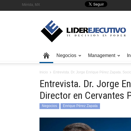
Mérida, MX
Negocios
Management
In
Inicio
Entrevista. Dr. Jorge Enrique Pérez Zapata. Soci
Entrevista. Dr. Jorge E
Director en Cervantes 
Negocios
Enrique Pérez Zapata