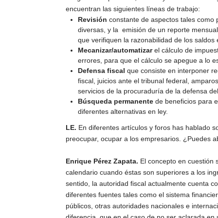
encuentran las siguientes líneas de trabajo:
Revisión
constante de aspectos tales como p
diversas, y la emisión de un reporte mensual
que verifiquen la razonabilidad de los saldos
Mecanizar/automatizar
el cálculo de impuest
errores, para que el cálculo se apegue a lo est
Defensa fiscal
que consiste en interponer re
fiscal, juicios ante el tribunal federal, ampa
servicios de la procuraduría de la defensa de
Búsqueda permanente
de beneficios para e
diferentes alternativas en ley.
LE.
En diferentes artículos y foros has hablado 
preocupar, ocupar a los empresarios. ¿Puedes a
Enrique Pérez Zapata.
El concepto en cuestión s
calendario cuando éstas son superiores a los ing
sentido, la autoridad fiscal actualmente cuenta 
diferentes fuentes tales como el sistema financier
públicos, otras autoridades nacionales e interna
diferencia, que en el caso de no ser aclarada en