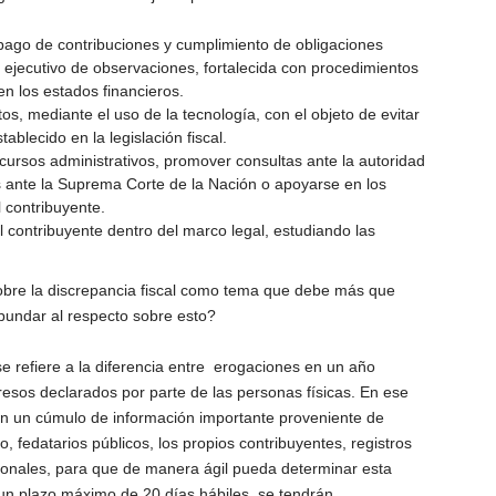
ago de contribuciones y cumplimiento de obligaciones
 ejecutivo de observaciones, fortalecida con procedimientos
 en los estados financieros.
os, mediante el uso de la tecnología, con el objeto de evitar
ablecido en la legislación fiscal.
cursos administrativos, promover consultas ante la autoridad
ros ante la Suprema Corte de la Nación o apoyarse en los
l contribuyente.
l contribuyente dentro del marco legal, estudiando las
sobre la discrepancia fiscal como tema que debe más que
bundar al respecto sobre esto?
e refiere a la diferencia entre erogaciones en un año
resos declarados por parte de las personas físicas. En ese
con un cúmulo de información importante proveniente de
o, fedatarios públicos, los propios contribuyentes, registros
cionales, para que de manera ágil pueda determinar esta
 un plazo máximo de 20 días hábiles, se tendrán