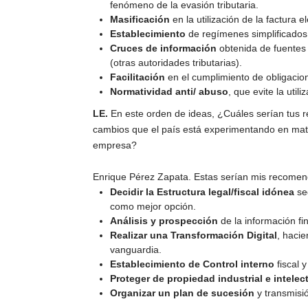
fenómeno de la evasión tributaria.
Masificación
en la utilización de la factura e
Establecimiento
de regímenes simplificados
Cruces de información
obtenida de fuentes 
(otras autoridades tributarias).
Facilitación
en el cumplimiento de obligacione
Normatividad anti/ abuso
, que evite la util
LE.
En este orden de ideas, ¿Cuáles serían tus 
cambios que el país está experimentando en materi
empresa?
Enrique Pérez Zapata. Estas serían mis recomend
Decidir la Estructura legal/fiscal idónea
seg
como mejor opción.
Análisis y prospección
de la información fi
Realizar una Transformación Digital
, haci
vanguardia.
Establecimiento de Control interno
fiscal 
Proteger de propiedad industrial e intelec
Organizar un plan de sucesión
y transmisió