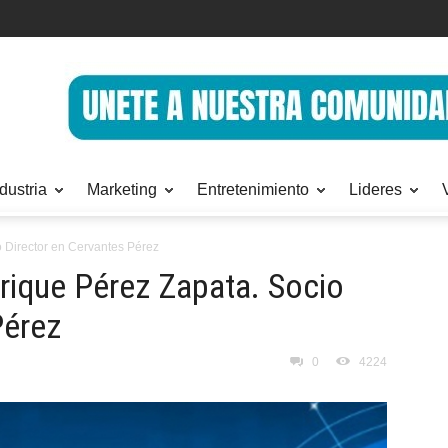
dustria
Marketing
Entretenimiento
Lideres
o Director en Cervantes Pérez
nrique Pérez Zapata. Socio
Pérez
0
4224