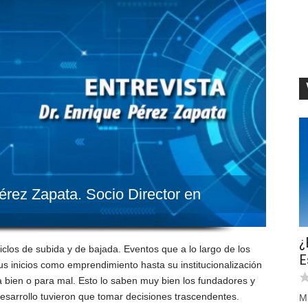
Pérez Zapata. Socio Director en
¿
los de subida y de bajada. Eventos que a lo largo de los
E
 inicios como emprendimiento hasta su institucionalización
 bien o para mal. Esto lo saben muy bien los fundadores y
desarrollo tuvieron que tomar decisiones trascendentes.
M