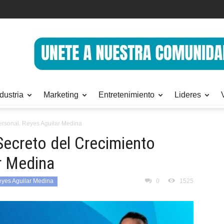
dustria
Marketing
Entretenimiento
Lideres
Personal. Reyes Aguilar Medina
 Secreto del Crecimiento
r Medina
yes Aguilar Medina
0
1525