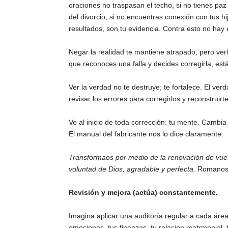
oraciones no traspasan el techo, si no tienes paz
del divorcio, si no encuentras conexión con tus hi
resultados, son tu evidencia. Contra esto no hay
Negar la realidad te mantiene atrapado, pero verl
que reconoces una falla y decides corregirla, est
Ver la verdad no te destruye; te fortalece. El ve
revisar los errores para corregirlos y reconstruirte
Ve al inicio de toda corrección: tu mente. Cambi
El manual del fabricante nos lo dice claramente:
Transformaos por medio de la renovación de vue
voluntad de Dios, agradable y perfecta.
Romanos
Revisión y mejora (actúa) constantemente.
Imagina aplicar una auditoría regular a cada área 
emociones, tus finanzas, tu relacion matrmonial, t