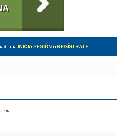
articipa
INICIA SESIÓN
o
REGÍSTRATE
ibles.