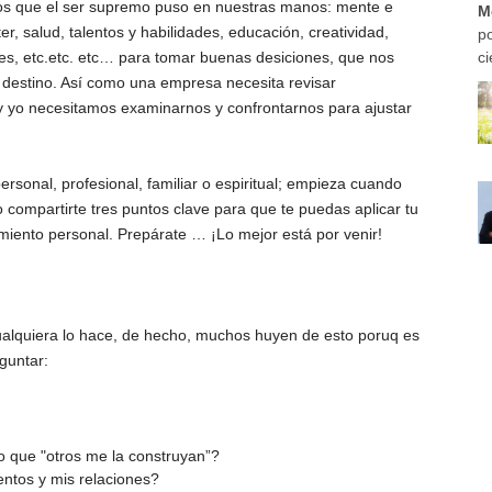
rsos que el ser supremo puso en nuestras manos: mente e
M
er, salud, talentos y habilidades, educación, creatividad,
po
enes, etc.etc. etc… para tomar buenas desiciones, que nos
ci
 destino. Así como una empresa necesita revisar
y yo necesitamos examinarnos y confrontarnos para ajustar
rsonal, profesional, familiar o espiritual; empieza cuando
compartirte tres puntos clave para que te puedas aplicar tu
imiento personal. Prepárate … ¡Lo mejor está por venir!
cualquiera lo hace, de hecho, muchos huyen de esto poruq es
guntar:
o que "otros me la construyan”?
entos y mis relaciones?