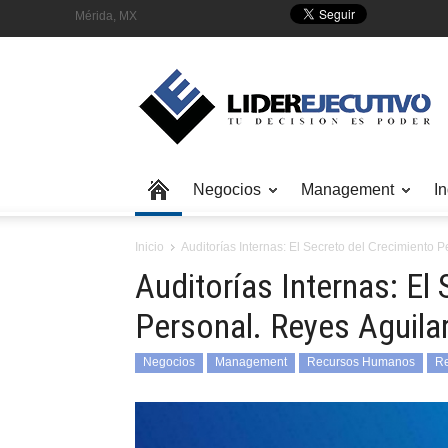
Mérida, MX
Negocios
Management
In
Inicio
Auditorías Internas: El Secreto del Crecimiento 
Auditorías Internas: El
Personal. Reyes Aguila
Negocios
Management
Recursos Humanos
Re