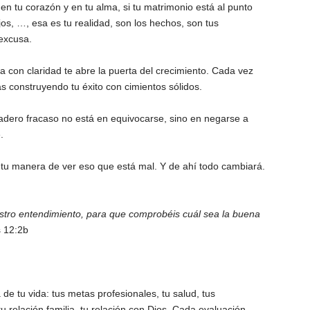
 en tu corazón y en tu alma, si tu matrimonio está al punto
jos, …, esa es tu realidad, son los hechos, son tus
 excusa.
a con claridad te abre la puerta del crecimiento. Cada vez
ás construyendo tu éxito con cimientos sólidos.
rdadero fracaso no está en equivocarse, sino en negarse a
.
a tu manera de ver eso que está mal. Y de ahí todo cambiará.
stro entendimiento, para que comprobéis cuál sea la buena
 12:2b
de tu vida: tus metas profesionales, tu salud, tus
u relación familia, tu relación con Dios. Cada evaluación