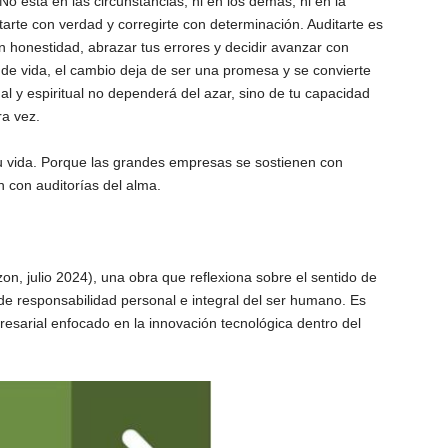
No está en las circunstancias, ni en los demás, ni en la
itarte con verdad y corregirte con determinación. Auditarte es
n honestidad, abrazar tus errores y decidir avanzar con
 de vida, el cambio deja de ser una promesa y se convierte
nal y espiritual no dependerá del azar, sino de tu capacidad
ra vez.
tu vida. Porque las grandes empresas se sostienen con
 con auditorías del alma.
on, julio 2024), una obra que reflexiona sobre el sentido de
 de responsabilidad personal e integral del ser humano.
Es
sarial enfocado en la innovación tecnológica dentro del