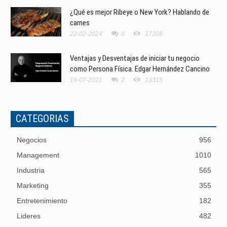
¿Qué es mejor Ribeye o New York? Hablando de
carnes
22-02-2024
0
17308
Ventajas y Desventajas de iniciar tu negocio
como Persona Física. Edgar Hernández Cancino
19-07-2021
2
13315
CATEGORIAS
Negocios
956
Management
1010
Industria
565
Marketing
355
Entretenimiento
182
Lideres
482