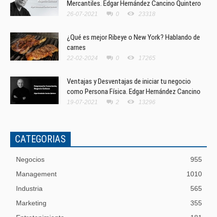
Mercantiles. Edgar Hernández Cancino Quintero
26-07-2021
0
23318
¿Qué es mejor Ribeye o New York? Hablando de
carnes
22-02-2024
0
17265
Ventajas y Desventajas de iniciar tu negocio
como Persona Física. Edgar Hernández Cancino
19-07-2021
2
13296
CATEGORIAS
Negocios
955
Management
1010
Industria
565
Marketing
355