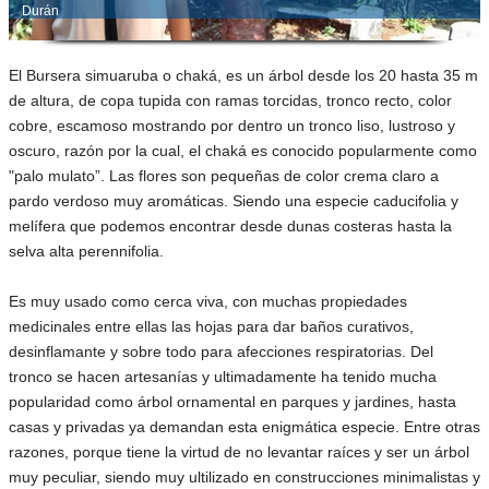
Durán
El Bursera simuaruba o chaká, es un árbol desde los 20 hasta 35 m
de altura, de copa tupida con ramas torcidas, tronco recto, color
cobre, escamoso mostrando por dentro un tronco liso, lustroso y
oscuro, razón por la cual, el chaká es conocido popularmente como
"palo mulato”. Las flores son pequeñas de color crema claro a
pardo verdoso muy aromáticas. Siendo una especie caducifolia y
melífera que podemos encontrar desde dunas costeras hasta la
selva alta perennifolia.
Es muy usado como cerca viva, con muchas propiedades
medicinales entre ellas las hojas para dar baños curativos,
desinflamante y sobre todo para afecciones respiratorias. Del
tronco se hacen artesanías y ultimadamente ha tenido mucha
popularidad como árbol ornamental en parques y jardines, hasta
casas y privadas ya demandan esta enigmática especie. Entre otras
razones, porque tiene la virtud de no levantar raíces y ser un árbol
muy peculiar, siendo muy ultilizado en construcciones minimalistas y