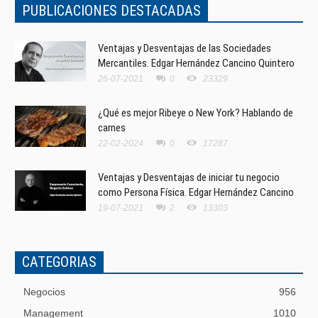
PUBLICACIONES DESTACADAS
Ventajas y Desventajas de las Sociedades
Mercantiles. Edgar Hernández Cancino Quintero
26-07-2021
0
23329
¿Qué es mejor Ribeye o New York? Hablando de
carnes
22-02-2024
0
17287
Ventajas y Desventajas de iniciar tu negocio
como Persona Física. Edgar Hernández Cancino
19-07-2021
2
13303
CATEGORIAS
Negocios
956
Management
1010