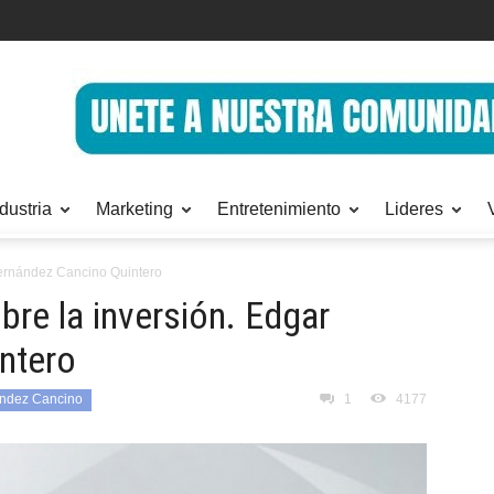
dustria
Marketing
Entretenimiento
Lideres
Hernández Cancino Quintero
re la inversión. Edgar
ntero
ndez Cancino
1
4177