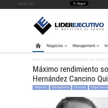
Mérida, MX
Negocios
Management
In
Inicio
Máximo rendimiento sobre la inversión. Edgar 
Máximo rendimiento sob
Hernández Cancino Qui
Negocios
Management
Finanzas
Edgar Herna