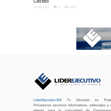
Castillo
02-08-2021
0
4909
LiderEjecutivo.MX
Tu Decisión es Pode
Proveemos servicios informativos, editoriales y 
interés para la comunidad de Empresario