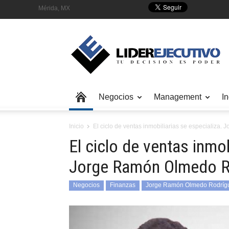
Mérida, MX
Negocios
Management
In
Inicio
El ciclo de ventas inmobiliarias se especializa
El ciclo de ventas inmob
Jorge Ramón Olmedo R
Negocios
Finanzas
Jorge Ramón Olmedo Rodríg