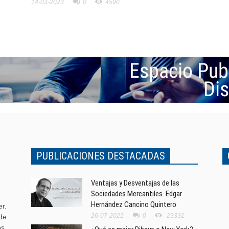
14-03-2023
0
4590
PUBLICACIONES DESTACADAS
Ventajas y Desventajas de las
Sociedades Mercantiles. Edgar
Hernández Cancino Quintero
r.
26-07-2021
0
23331
de
s,