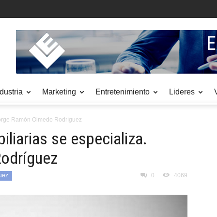
dustria
Marketing
Entretenimiento
Lideres
. Jorge Ramón Olmedo Rodríguez
iliarias se especializa.
odríguez
uez
0
4069