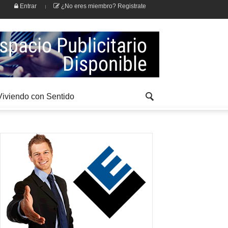
Entrar
¿No eres miembro? Registrate
Viviendo con Sentido