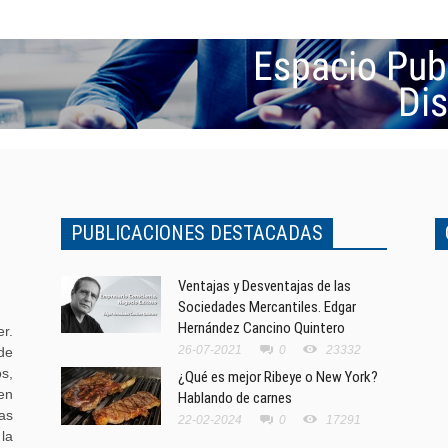
PUBLICACIONES DESTACADAS
Ventajas y Desventajas de las
Sociedades Mercantiles. Edgar
Hernández Cancino Quintero
r.
26-07-2021
0
23332
de
s,
¿Qué es mejor Ribeye o New York?
en
Hablando de carnes
as
22-02-2024
0
17291
la