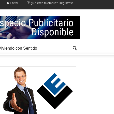
Entrar
¿No eres miembro? Registrate
Viviendo con Sentido