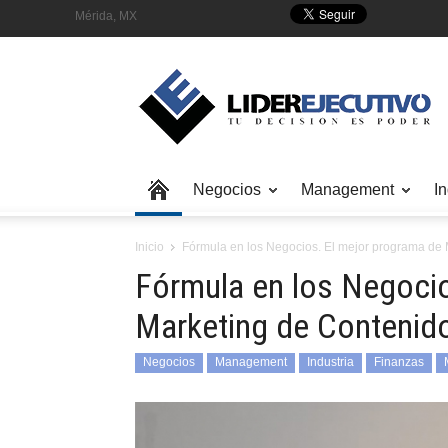
Mérida, MX
Negocios
Management
In
Inicio
Fórmula en los Negocios. El mejor programa de
Fórmula en los Negocio
Marketing de Contenid
Negocios
Management
Industria
Finanzas