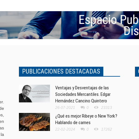
PUBLICACIONES DESTACADAS
Ventajas y Desventajas de las
Sociedades Mercantiles. Edgar
Hernández Cancino Quintero
r.
26-07-2021
0
23313
de
s,
¿Qué es mejor Ribeye o New York?
en
Hablando de carnes
as
22-02-2024
0
17262
la