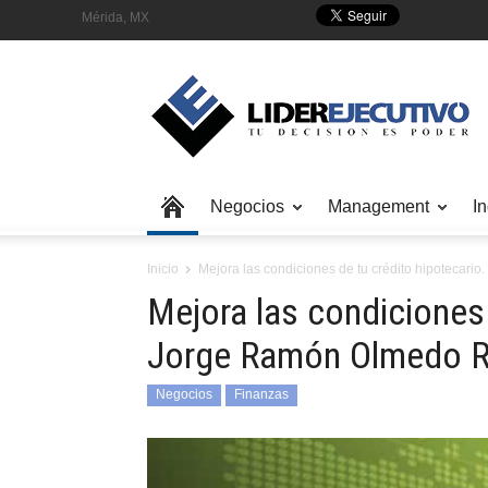
Mérida, MX
Negocios
Management
In
Inicio
Mejora las condiciones de tu crédito hipotecar
Mejora las condiciones 
Jorge Ramón Olmedo R
Negocios
Finanzas