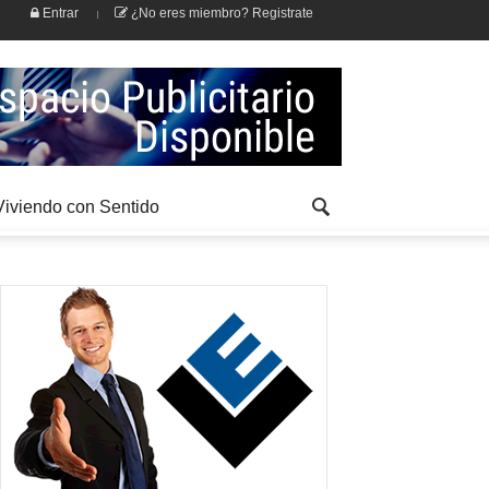
Entrar
¿No eres miembro? Registrate
Viviendo con Sentido