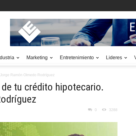
dustria
Marketing
Entretenimiento
Lideres
io. Jorge Ramón Olmedo Rodríguez
de tu crédito hipotecario.
odríguez
0
3288