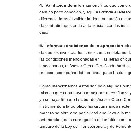
4.- Validación de información.
Y es que como cl
camino poco conocido, y aquí es donde el Asesor 
diferenciadoras al validar la documentación a int
de contratiempos en la autorización con las inst
caso.
5.- Informar condiciones de la aprobación o
de que los involucrados conozcan completamente 
las condiciones mencionadas en "las letras chiqu
innecesarias; el Asesor Crece Certificado hará 
proceso acompañándote en cada paso hasta lograr
Como mencionamos estos son solo algunos puntos 
mismos que contribuyen a mejorar tu confianza y
ya se haya firmado la labor del Asesor Crece Certi
instrumento a largo plazo las circunstancias exte
manera se abre otra posibilidad que lleva a la me
anterioridad, esta subrogación del crédito como 
amparo de la Ley de Transparencia y de Fomento