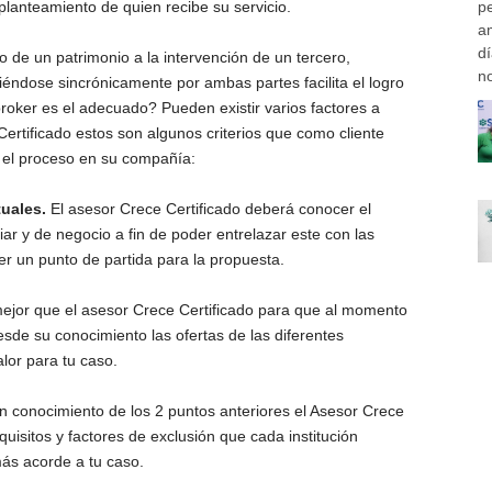
l planteamiento de quien recibe su servicio.
p
am
d
o de un patrimonio a la intervención de un tercero,
no
iéndose sincrónicamente por ambas partes facilita el logro
roker es el adecuado? Pueden existir varios factores a
Certificado estos son algunos criterios que como cliente
 el proceso en su compañía:
tuales.
El asesor Crece Certificado deberá conocer el
r y de negocio a fin de poder entrelazar este con las
cer un punto de partida para la propuesta.
ejor que el asesor Crece Certificado para que al momento
esde su conocimiento las ofertas de las diferentes
alor para tu caso.
n conocimiento de los 2 puntos anteriores el Asesor Crece
requisitos y factores de exclusión que cada institución
más acorde a tu caso.