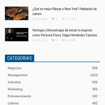
¿Qué es mejor Ribeye o New York? Hablando de
carnes
22-02-2024
0
17274
Ventajas y Desventajas de iniciar tu negocio
como Persona Física. Edgar Hernández Cancino
19-07-2021
2
13300
CATEGORIAS
Negocios
956
Management
1010
Industria
565
Marketing
355
Entretenimiento
182
Lideres
482