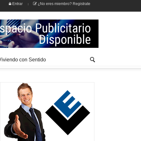
Entrar
¿No eres miembro? Registrate
Viviendo con Sentido