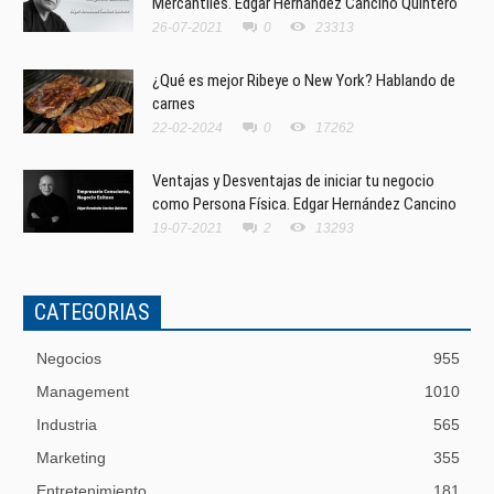
Mercantiles. Edgar Hernández Cancino Quintero
26-07-2021
0
23313
¿Qué es mejor Ribeye o New York? Hablando de
carnes
22-02-2024
0
17262
Ventajas y Desventajas de iniciar tu negocio
como Persona Física. Edgar Hernández Cancino
19-07-2021
2
13293
CATEGORIAS
Negocios
955
Management
1010
Industria
565
Marketing
355
Entretenimiento
181