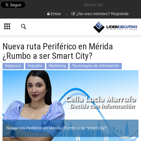
Mérida, MX
Entrar
¿No eres miembro? Registrate
Nueva ruta Periférico en Mérida
¿Rumbo a ser Smart City?
Negocios
Industria
Marketing
Tecnologías de Información
Investigación de Mercados
Nueva ruta Periférico en Mérida ¿Rumbo a ser Smart City?